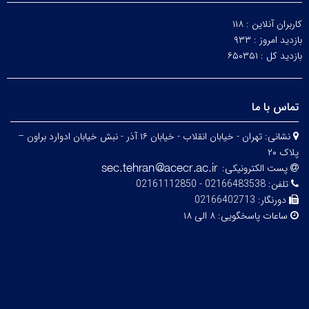
کاربران آنلاین :
۱۱۸
بازدید امروز :
۹۳۳
بازدید کل :
۶۵۰۳۵۱
تماس با ما
نشانی:
تهران - خیابان انقلاب - خیابان ۱۶ آذر - نبش خیابان ادوارد براون –
پلاک ۲۰
پست الکترونیکی:
تلفن:
02166483538 - 02161112850
دورنگار:
02166402713
ساعات پاسخگویی:
۸ الی ۱۸