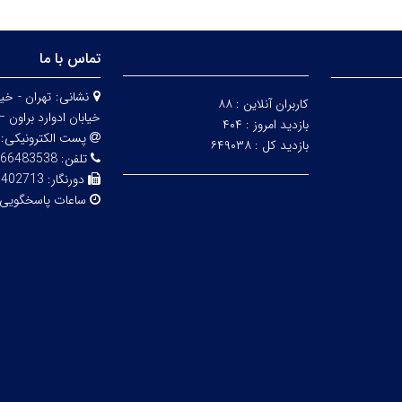
تماس با ما
نشانی:
کاربران آنلاین :
۸۸
خیابان ادوارد براون – 
بازدید امروز :
۴۰۴
پست الکترونیکی:
بازدید کل :
۶۴۹۰۳۸
تلفن:
83538 - 02161112850
دورنگار:
6402713
ساعات پاسخگویی