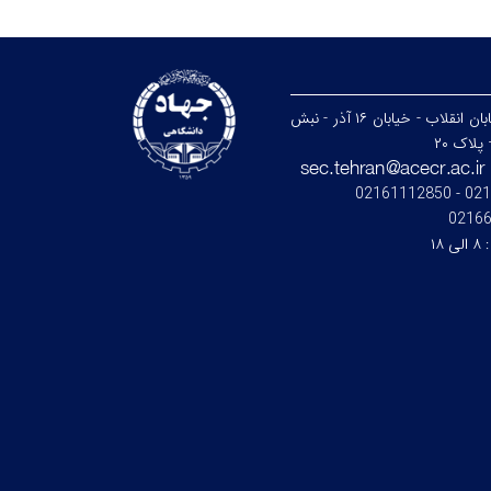
تهران - خیابان انقلاب - خیابان ۱۶ آذر - نبش
پلاک ۲۰
021664
0216
:
۸ الی ۱۸