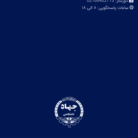
دورنگار:
02166402713
ساعات پاسخگویی:
۸ الی ۱۸