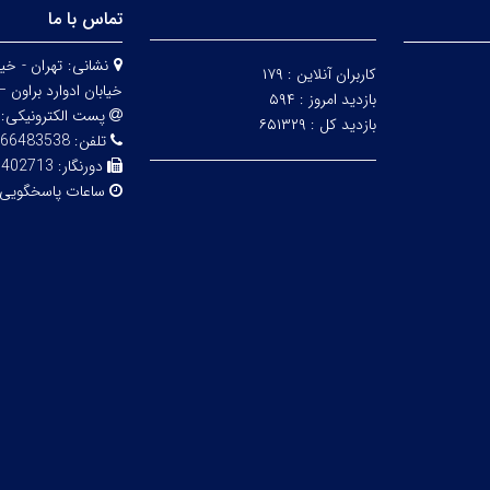
تماس با ما
نشانی:
کاربران آنلاین :
۱۷۹
خیابان ادوارد براون – 
بازدید امروز :
۵۹۴
پست الکترونیکی:
بازدید کل :
۶۵۱۳۲۹
تلفن:
83538 - 02161112850
دورنگار:
6402713
ساعات پاسخگویی