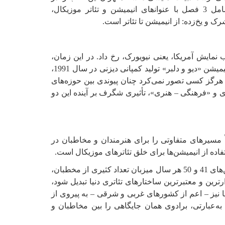
281 صفحه به‌همراه ضمائم آن به رشته تحریر در آورده‌اند و شامل 3 فصل با عنوان‍‌های انیمیشن و تئاتر موزیکال،
 یخ‌زده: از انیمیشن تا تئاتر است.
مایش آمریکا، یعنی نیویورک، رخ داد. در این زمان،
فرانک ریچ منتقد برجسته تئاتر در «نیویورک تایمز» بعد از تماشای انیمیشن «دیو و دلبر» تولید کمپانی دیزنی در سال 1991،
ن هرگز کسی تصور نمی‌کرد چنان پیوندی بین حوزه‌های
ری و «فرهنگی – هنری»، تأثیری شگرف بر آینده این دو
ً مسیرهای متفاوتی را برای هنرمندان و مخاطبان در
فاده از انیمیشن‌ها برای خلق تئاترهای موزیکال است.
سالن‌های «برادوی» مهد خیره‌کننده‌ترین تئاترهای موزیکال در یک‌صد سال اخیر است. این سالن‌ها در قلب نیویورک، بین خیابن‌های 41 و 50 هر سال میزبان تعداد کثیری از مخطبان،
رین و معتبرترین ساختارهای تئاتری دنیا تبدیل شود،
ا نیز – اعم از کشورهای غربی و شرقی – به پیروی از
 به‌عبارتی، برادوی همان جایگاهی را بین مخاطبان و