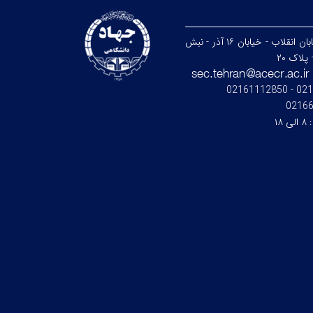
تهران - خیابان انقلاب - خیابان ۱۶ آذر - نبش
پلاک ۲۰
021664
0216
:
۸ الی ۱۸