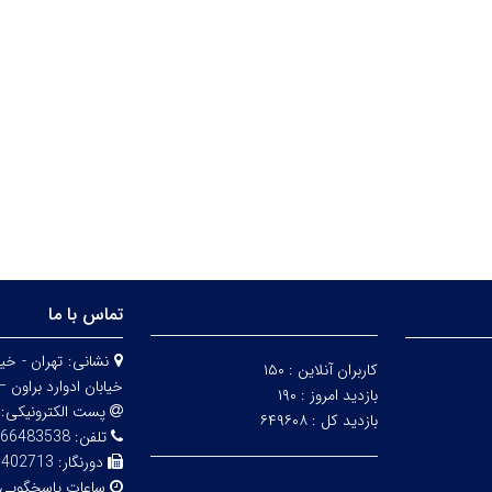
تماس با ما
نشانی:
کاربران آنلاین :
۱۵۰
خیابان ادوارد براون – 
بازدید امروز :
۱۹۰
پست الکترونیکی:
بازدید کل :
۶۴۹۶۰۸
تلفن:
83538 - 02161112850
دورنگار:
6402713
ساعات پاسخگویی