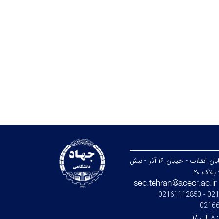
تهران - خیابان انقلاب - خیابان ۱۶ آذر - نبش
پلاک ۲۰
021664
0216
:
۸ الی ۱۸