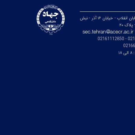
تهران - خیابان انقلاب - خیابان ۱۶ آذر - نبش
پلاک ۲۰
021664
0216
:
۸ الی ۱۸