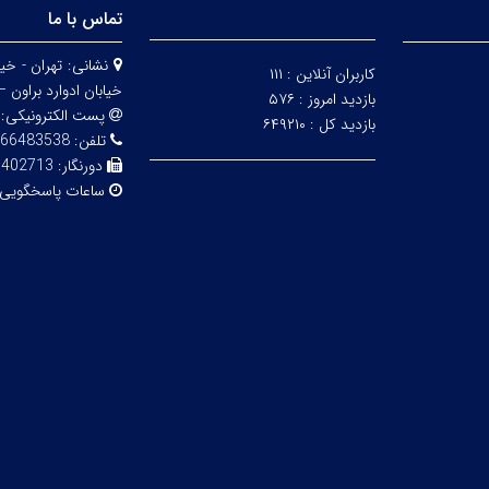
تماس با ما
نشانی:
کاربران آنلاین :
۱۱۱
خیابان ادوارد براون – 
بازدید امروز :
۵۷۶
پست الکترونیکی:
بازدید کل :
۶۴۹۲۱۰
تلفن:
83538 - 02161112850
دورنگار:
6402713
ساعات پاسخگویی