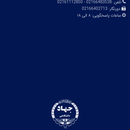
تلفن:
02166483538 - 02161112850
دورنگار:
02166402713
ساعات پاسخگویی:
۸ الی ۱۸