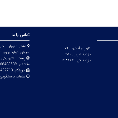
تماس با ما
نشانی:
کاربران آنلاین :
۷۹
خیابان ادوارد براون – 
بازدید امروز :
۲۵۰
پست الکترونیکی:
بازدید کل :
۶۴۸۸۸۴
تلفن:
83538 - 02161112850
دورنگار:
6402713
ساعات پاسخگویی