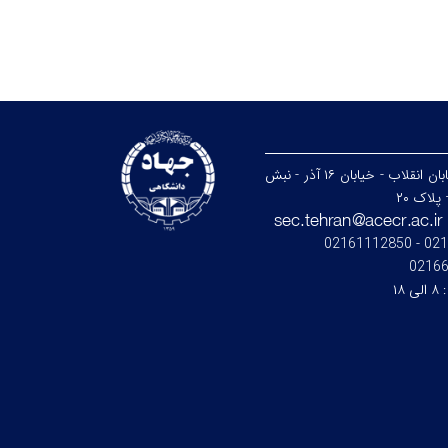
تهران - خیابان انقلاب - خیابان ۱۶ آذر - نبش
پلاک ۲۰
021664
0216
:
۸ الی ۱۸