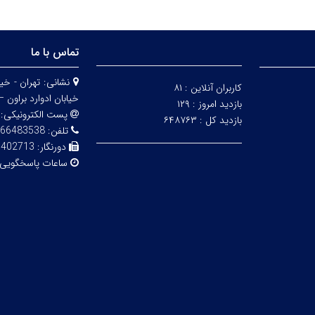
تماس با ما
نشانی:
کاربران آنلاین :
۸۱
خیابان ادوارد براون – 
بازدید امروز :
۱۲۹
پست الکترونیکی:
بازدید کل :
۶۴۸۷۶۳
تلفن:
83538 - 02161112850
دورنگار:
6402713
ساعات پاسخگویی