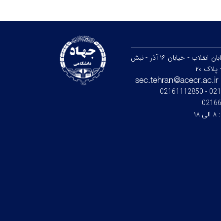
تهران - خیابان انقلاب - خیابان ۱۶ آذر - نبش
پلاک ۲۰
021664
0216
:
۸ الی ۱۸