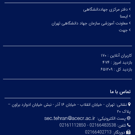
دفتر مرکزی جهاددانشگاهی
ایسنا
معاونت آموزشی سازمان جهاد دانشگاهی تهران
جهت
کاربران آنلاین :
۱۷۰
بازدید امروز :
۴۷۴
بازدید کل :
۶۵۱۲۰۹
تماس با ما
نشانی:
تهران - خیابان انقلاب - خیابان ۱۶ آذر - نبش خیابان ادوارد براون –
پلاک ۲۰
پست الکترونیکی:
تلفن:
02166483538 - 02161112850
دورنگار:
02166402713