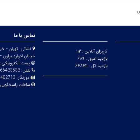
تماس با ما
نشانی:
کاربران آنلاین :
۱۱۲
خیابان ادوارد براون – 
بازدید امروز :
۶۸۹
پست الکترونیکی:
بازدید کل :
۶۴۸۴۱۱
تلفن:
83538 - 02161112850
دورنگار:
6402713
ساعات پاسخگویی