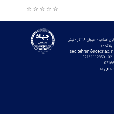
تهران - خیابان انقلاب - خیابان ۱۶ آذر - نبش
پلاک ۲۰
021664
0216
:
۸ الی ۱۸