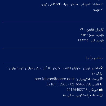
معاونت آموزشی سازمان جهاد دانشگاهی تهران
جهت
کاربران آنلاین :
۷۴
بازدید امروز :
۴۱۳
بازدید کل :
۶۴۸۱۳۵
تماس با ما
نشانی:
تهران - خیابان انقلاب - خیابان ۱۶ آذر - نبش خیابان ادوارد براون –
پلاک ۲۰
پست الکترونیکی:
تلفن:
02166483538 - 02161112850
دورنگار:
02166402713
ساعات پاسخگویی:
۸ الی ۱۸