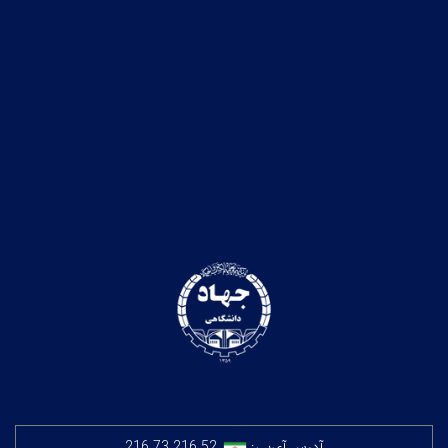
آدرس آی‌پی:
216.73.216.52