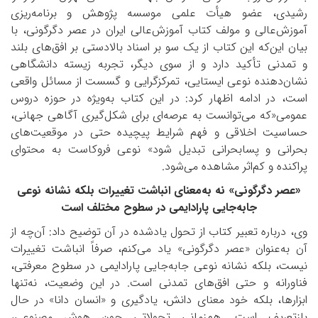
رشیدی، عضو هیأت علمی موسسه پژوهش و برنامه‌ریزی
آموزش‌عالی و مولف کتاب آموزش‌عالی ایران در عصر دگرگونی، با
بیان این‌که این کتاب از یک سو بر اسناد بالادستی بر افق‌های بلند
و تمدنی تأکید دارد و از سوی دیگر، تجربه زیسته دانشگاهی
نشان‌دهنده نوعی ایستایی، تمرکزگرایی و گسست از مسائل واقعی
است، در ادامه اظهار کرد: در این کتاب به‌ویژه در حوزه دروس
عمومی«که می‌توانست به عرصه‌ای برای شکل‌گیری آگاهی جهانی،
حساسیت اخلاقی و فهم شرایط پیچیده حتی در موقعیت‌های
بحرانی و پسا‌بحرانی تبدیل شود» نوعی فروکاست به محتوای
پراکنده و کم‌اثر مشاهده می‌شود.
«عصر دگرگونی» نه به‌معنای انباشت تغییرات بلکه نشانه نوعی
جابه‌جایی پارادایمی در سطوح مختلف است
وی، درباره تعبیر کتاب از تحول یادشده در آن توضیح داد: آن‌چه از
آن به‌عنوان «عصر دگرگونی» یاد می‌کنم، صرفاً انباشت تغییرات
نیست، بلکه نشانه نوعی جابه‌جایی پارادایمی در سطوح معرفتی،
فناورانه و حتی افق‌های تمدنی است. در این وضعیت، نه‌تنها
ابزارها، بلکه خود معنای دانش، یادگیری و «انسان دانا» در حال
بازتعریف است. هم‌زمانی تحولاتی چون هوش مصنوعی،