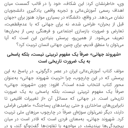
وی، خاطرنشان کرد: این شکاف، خود را در قالب گسست میان
اهداف رسمی آموزش‌عالی و تجربه واقعی یادگیری دانشجویان
نشان می‌دهد. در واقع، دانشگاه در بسیاری موارد هنوز برای «جهان
قبل از بحران» طراحی شده، نه برای جهانی که با عدم‌قطعیت،
تعارض و ضرورت بازسازی اجتماعی و فرهنگی پس از بحران‌ها
تعریف می‌شود. از همین‌رو، پرسش بنیادین این است که آیا
می‌توان با منطق قدیم، برای چنین جهانی انسان تربیت کرد؟
«شهروند جهانی» صرفاً یک مفهوم تربیتی نیست، بلکه پاسخی
به یک ضرورت تاریخی است
مولف کتاب آموزش‌عالی ایران در عصر دگرگونی، در پاسخ به این
پرسش که در این چارچوب، چرا «تربیت شهروند جهانی» به‌عنوان
محور کتاب انتخاب شده است؟، افزود: چون «شهروند جهانی»
صرفاً یک مفهوم تربیتی نیست، بلکه پاسخی به یک ضرورت
تاریخی است. در جهانی که مسائل آن «از تغییرات اقلیمی تا
نابرابری‌های ساختاری و حتی پیامدهای پسا‌جنگ» ماهیتی فراملی
دارند، دیگر نمی‌توان سوژه‌ای صرفاً در چارچوب مرزهای ملی تربیت
کرد. شهروند جهانی، به‌معنای فردی است که قادر است در میان
پیچیدگی‌ها بیندیشد، در مواجهه با تفاوت‌ها گفت‌وگو کند، و در