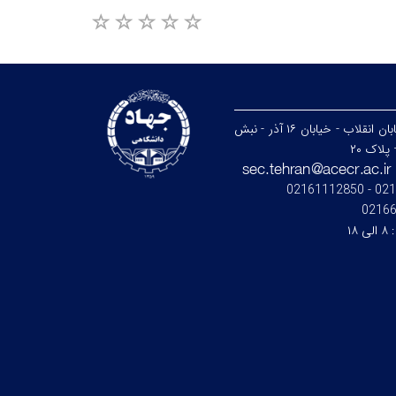
تهران - خیابان انقلاب - خیابان ۱۶ آذر - نبش
پلاک ۲۰
021664
0216
:
۸ الی ۱۸