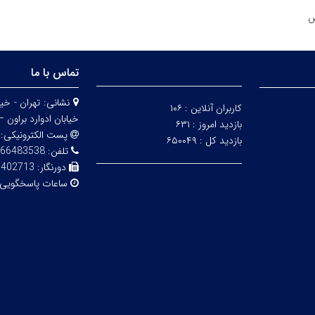
تماس با ما
نشانی:
کاربران آنلاین :
۱۰۶
خیابان ادوارد براون – 
بازدید امروز :
۶۳۱
پست الکترونیکی:
بازدید کل :
۶۵۰۰۴۹
تلفن:
83538 - 02161112850
دورنگار:
6402713
ساعات پاسخگویی