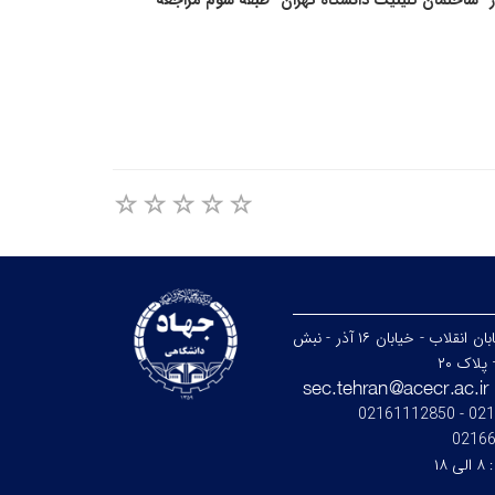
ان برای دیدن نمایش می‌‌توانند تا 14 اردیبهشت (به‌جزشنبه‌ها) ساعت 19 به تالار ناصرخسرو واقع درخیابان انقلاب - خیابان 16 آذر- ساختمان کلینیک دانشگاه تهران- طبقه سوم مراجعه
تهران - خیابان انقلاب - خیابان ۱۶ آذر - نبش
پلاک ۲۰
021664
0216
:
۸ الی ۱۸