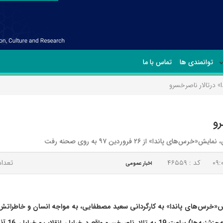
توانمندی ها
تماس با ما
 درتالار ناصرخسرو
و
ا» از ۲۶ فروردین ۹۷ به روی صحنه رفت
کد : ۴۶۵۵۹
تعداد 
اخبار عمومی
«خرس‌های پاندا» به کارگردانی سعید مصطفایی، به مواجه انسان و خاطراتش 