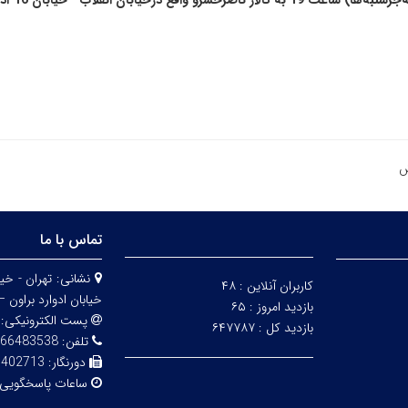
علاقه‌مند
تماس با ما
نشانی:
کاربران آنلاین :
۴۸
خیابان ادوارد براون – 
بازدید امروز :
۶۵
پست الکترونیکی:
بازدید کل :
۶۴۷۷۸۷
تلفن:
83538 - 02161112850
دورنگار:
6402713
ساعات پاسخگویی