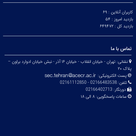
کاربران آنلاین :
۶۹
بازدید امروز :
۵۴
بازدید کل :
۶۴۹۴۷۲
تماس با ما
نشانی:
تهران - خیابان انقلاب - خیابان ۱۶ آذر - نبش خیابان ادوارد براون –
پلاک ۲۰
پست الکترونیکی:
تلفن:
02166483538 - 02161112850
دورنگار:
02166402713
ساعات پاسخگویی:
۸ الی ۱۸