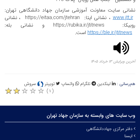
نشانی سایت معاونت آموزشی سازمان جهاد دانشگاهی تهران:
www.jtt.ir
، نشانی ایتا:
https://eitaa.com/jtehran
، نشانی
روبیکا:
https://rubika.ir/jtitnews
و نشانی بله:
https://ble.ir/jtitnews
است.
آخرین ویرایش ۱۳ خرداد ۱۴۰۵
هم‌رسانی :
لینکدین
تلگرام
واتساپ
توییتر
سروش
( ۱ )
وب سایت های وابسته به سازمان جهاد تهران
دفتر مرکزی جهاددانشگاهی
ایسنا