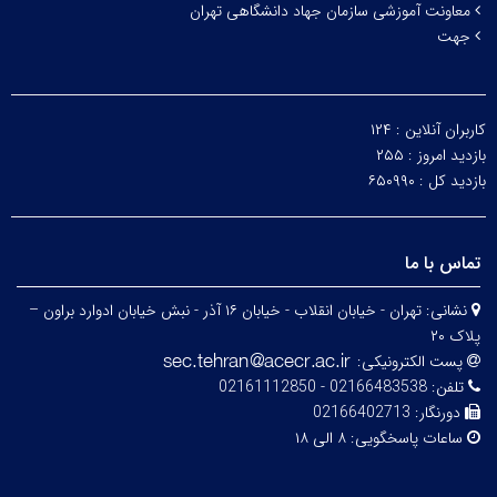
معاونت آموزشی سازمان جهاد دانشگاهی تهران
جهت
کاربران آنلاین :
۱۲۴
بازدید امروز :
۲۵۵
بازدید کل :
۶۵۰۹۹۰
تماس با ما
نشانی:
تهران - خیابان انقلاب - خیابان ۱۶ آذر - نبش خیابان ادوارد براون –
پلاک ۲۰
پست الکترونیکی:
تلفن:
02166483538 - 02161112850
دورنگار:
02166402713
ساعات پاسخگویی:
۸ الی ۱۸